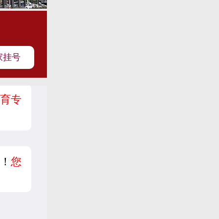
家挂号
育专
？
！
您